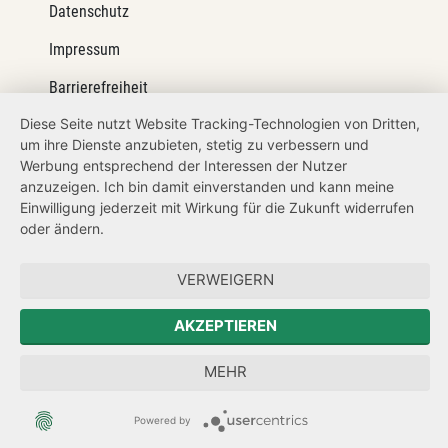
Datenschutz
Impressum
Barrierefreiheit
Diese Seite nutzt Website Tracking-Technologien von Dritten,
Netiquette
um ihre Dienste anzubieten, stetig zu verbessern und
Transparenzanspruch
Werbung entsprechend der Interessen der Nutzer
anzuzeigen. Ich bin damit einverstanden und kann meine
Hinweisgeberschutz
Einwilligung jederzeit mit Wirkung für die Zukunft widerrufen
oder ändern.
Forum Mitteleuropa
VERWEIGERN
Der Sächsische Integrationsbeauftragte
AKZEPTIEREN
Sächsische Landesbeauftragte zur Aufarbeitung der SED-
Diktatur
MEHR
Powered by