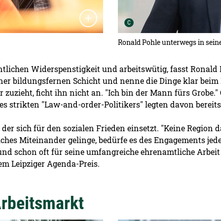
Urheber der Grafik:
C
Ronald Pohle unterwegs in sein
ntlichen Widerspenstigkeit und arbeitswütig, fasst Ronald 
ner bildungsfernen Schicht und nenne die Dinge klar bei
zieht, ficht ihn nicht an. "Ich bin der Mann fürs Grobe." 
 strikten "Law-and-order-Politikers" legten davon bereits
 der sich für den sozialen Frieden einsetzt. "Keine Region 
ches Miteinander gelinge, bedürfe es des Engagements jedes
und schon oft für seine umfangreiche ehrenamtliche Arbeit
 Leipziger Agenda-Preis.
Arbeitsmarkt