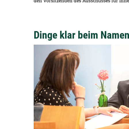
den Vorsitzenden des Ausschusses für Innere
Dinge klar beim Name
Detailansicht öffnen: