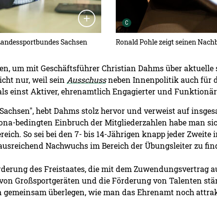
Urheber der Grafik:
C
 Landessportbundes Sachsen
Ronald Pohle zeigt seinen Nach
, um mit Geschäftsführer Christian Dahms über aktuelle s
cht nur, weil sein
Ausschuss
neben Innenpolitik auch für d
r als einst Aktiver, ehrenamtlich Engagierter und Funktionä
 Sachsen", hebt Dahms stolz hervor und verweist auf insgesa
ona-bedingten Einbruch der Mitgliederzahlen habe man sic
eich. So sei bei den 7- bis 14-Jährigen knapp jeder Zweite
ausreichend Nachwuchs im Bereich der Übungsleiter zu fin
rderung des Freistaates, die mit dem Zuwendungsvertrag au
von Großsportgeräten und die Förderung von Talenten stär
 gemeinsam überlegen, wie man das Ehrenamt noch attrakt