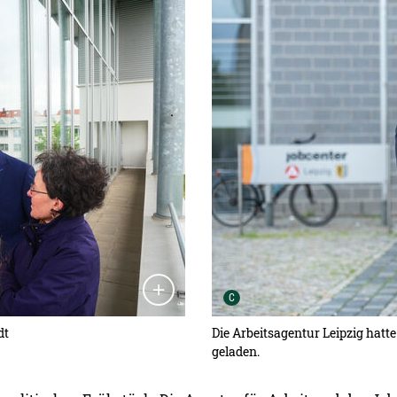
Detailansicht öffnen:
Urheber der Grafik:
C
dt
Die Arbeitsagentur Leipzig hatt
geladen.