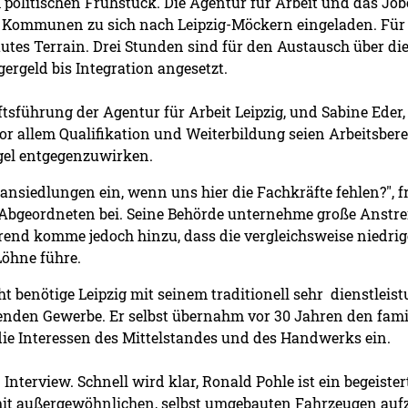
 politischen Frühstück. Die Agentur für Arbeit und das Job
Kommunen zu sich nach Leipzig-Möckern eingeladen. Für P
tes Terrain. Drei Stunden sind für den Austausch über die
rgeld bis Integration angesetzt.
tsführung der Agentur für Arbeit Leipzig, und Sabine Eder,
or allem Qualifikation und Weiterbildung seien Arbeitsbere
el entgegenzuwirken.
ansiedlungen ein, wenn uns hier die Fachkräfte fehlen?", 
 Abgeordneten bei. Seine Behörde unternehme große Anstr
erend komme jedoch hinzu, dass die vergleichsweise niedr
Löhne führe.
ht benötige Leipzig mit seinem traditionell sehr dienstlei
den Gewerbe. Er selbst übernahm vor 30 Jahren den fami
die Interessen des Mittelstandes und des Handwerks ein.
 Interview. Schnell wird klar, Ronald Pohle ist ein begeiste
, mit außergewöhnlichen, selbst umgebauten Fahrzeugen aufz