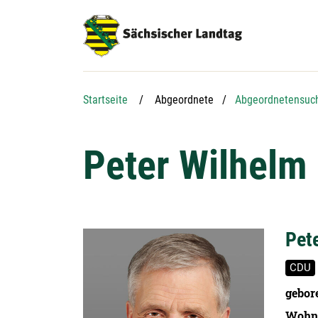
Hauptnavigation
Hauptinhalt
Service
Startseite
Abgeordnete
Abgeordnetensuc
Peter Wilhelm
Pet
CDU
gebor
Wohn