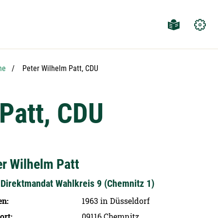
Aktuelle Seite:
he
Peter Wilhelm Patt, CDU
 Patt, CDU
er Wilhelm Patt
Direktmandat Wahlkreis 9 (Chemnitz 1)
en
1963 in Düsseldorf
ort
09116 Chemnitz