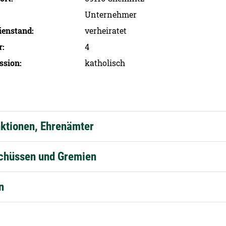
Unternehmer
ien­stand
verheiratet
r
4
ssion
katholisch
nktionen, Ehrenämter
schüssen und Gremien
n