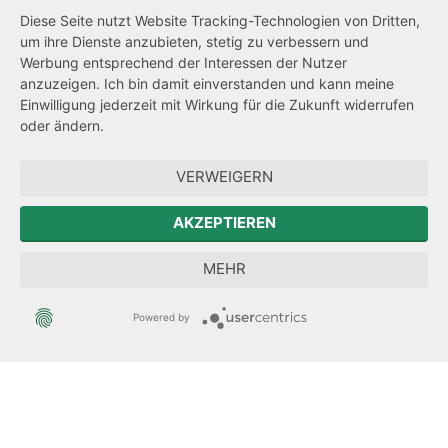
Barrierefreiheit
Diese Seite nutzt Website Tracking-Technologien von Dritten,
um ihre Dienste anzubieten, stetig zu verbessern und
Netiquette
Werbung entsprechend der Interessen der Nutzer
Transparenzanspruch
anzuzeigen. Ich bin damit einverstanden und kann meine
Einwilligung jederzeit mit Wirkung für die Zukunft widerrufen
Hinweisgeberschutz
oder ändern.
Forum Mitteleuropa
VERWEIGERN
Der Sächsische Integrationsbeauftragte
AKZEPTIEREN
Sächsische Landesbeauftragte zur Aufarbeitung der SED-
MEHR
Diktatur
Powered by