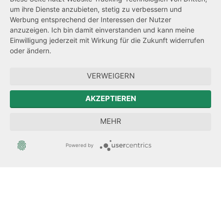
um ihre Dienste anzubieten, stetig zu verbessern und
Netiquette
Werbung entsprechend der Interessen der Nutzer
Transparenzanspruch
anzuzeigen. Ich bin damit einverstanden und kann meine
Einwilligung jederzeit mit Wirkung für die Zukunft widerrufen
Hinweisgeberschutz
oder ändern.
Forum Mitteleuropa
VERWEIGERN
Der Sächsische Integrationsbeauftragte
AKZEPTIEREN
Sächsische Landesbeauftragte zur Aufarbeitung der SED-
MEHR
Diktatur
Powered by