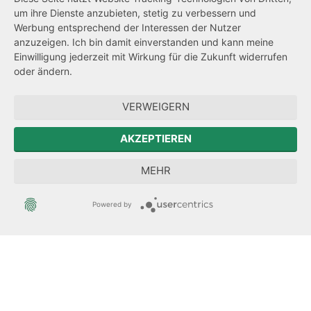
um ihre Dienste anzubieten, stetig zu verbessern und
Netiquette
Werbung entsprechend der Interessen der Nutzer
Transparenzanspruch
anzuzeigen. Ich bin damit einverstanden und kann meine
Einwilligung jederzeit mit Wirkung für die Zukunft widerrufen
Hinweisgeberschutz
oder ändern.
Forum Mitteleuropa
VERWEIGERN
Der Sächsische Integrationsbeauftragte
AKZEPTIEREN
Sächsische Landesbeauftragte zur Aufarbeitung der SED-
MEHR
Diktatur
Powered by