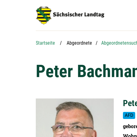
Hauptnavigation
Hauptinhalt
Service
Startseite
Abgeordnete
Abgeordnetensuc
Peter Bachman
Pet
AFD
gebor
Wohn