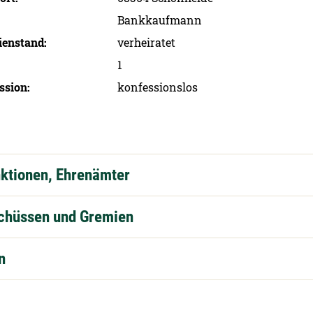
Bankkaufmann
ien­stand
verheiratet
1
ssion
konfessionslos
nktionen, Ehrenämter
schüssen und Gremien
n