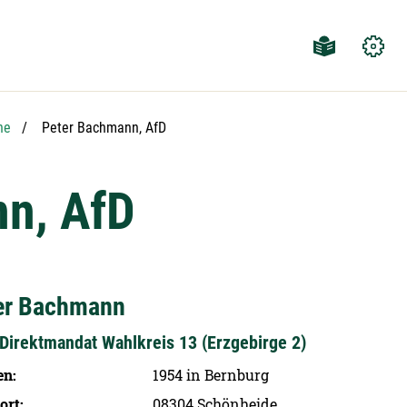
Aktuelle Seite:
he
Peter Bachmann, AfD
n, AfD
er Bachmann
Direktmandat Wahlkreis 13 (Erzgebirge 2)
en
1954 in Bernburg
ort
08304 Schönheide