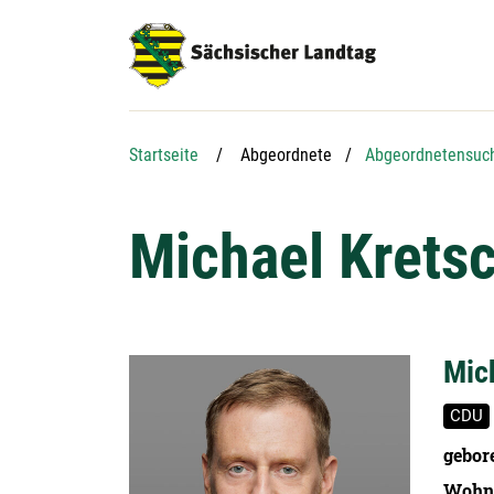
Hauptnavigation
Hauptinhalt
Service
Startseite
Abgeordnete
Abgeordnetensuc
Michael Krets
Mic
CDU
gebor
Wohn