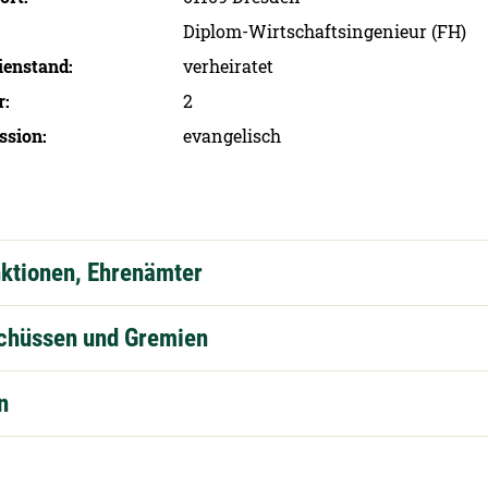
Diplom-Wirtschaftsingenieur (FH)
ien­stand
verheiratet
r
2
ssion
evangelisch
nktionen, Ehrenämter
schüssen und Gremien
n