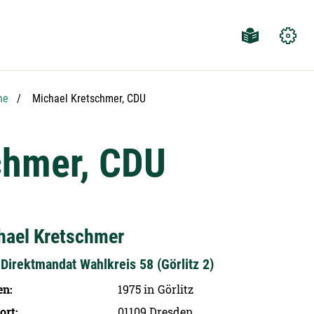
Aktuelle Seite:
he
Michael Kretschmer, CDU
chmer, CDU
hael Kretschmer
Direktmandat Wahlkreis 58 (Görlitz 2)
en
1975 in Görlitz
ort
01109 Dresden