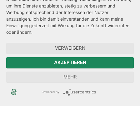
um ihre Dienste anzubieten, stetig zu verbessern und
Netiquette
Werbung entsprechend der Interessen der Nutzer
Transparenzanspruch
anzuzeigen. Ich bin damit einverstanden und kann meine
Einwilligung jederzeit mit Wirkung für die Zukunft widerrufen
Hinweisgeberschutz
oder ändern.
Forum Mitteleuropa
VERWEIGERN
Der Sächsische Integrationsbeauftragte
AKZEPTIEREN
Sächsische Landesbeauftragte zur Aufarbeitung der SED-
MEHR
Diktatur
Powered by