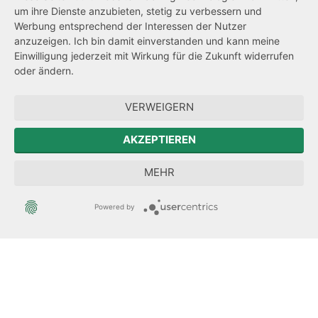
um ihre Dienste anzubieten, stetig zu verbessern und
Netiquette
Werbung entsprechend der Interessen der Nutzer
Transparenzanspruch
anzuzeigen. Ich bin damit einverstanden und kann meine
Einwilligung jederzeit mit Wirkung für die Zukunft widerrufen
Hinweisgeberschutz
oder ändern.
Forum Mitteleuropa
VERWEIGERN
Der Sächsische Integrationsbeauftragte
AKZEPTIEREN
Sächsische Landesbeauftragte zur Aufarbeitung der SED-
MEHR
Diktatur
Powered by