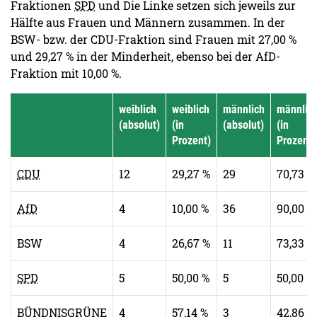
Fraktionen
SPD
und Die Linke setzen sich jeweils zur
Hälfte aus Frauen und Männern zusammen. In der
BSW- bzw. der CDU-Fraktion sind Frauen mit 27,00 %
und 29,27 % in der Minderheit, ebenso bei der AfD-
Fraktion mit 10,00 %.
weiblich
weiblich
männlich
männlic
(absolut)
(in
(absolut)
(in
Prozent)
Prozent)
CDU
12
29,27 %
29
70,73 %
AfD
4
10,00 %
36
90,00 %
BSW
4
26,67 %
11
73,33 %
SPD
5
50,00 %
5
50,00 %
BÜNDNISGRÜNE
4
57,14 %
3
42,86 %