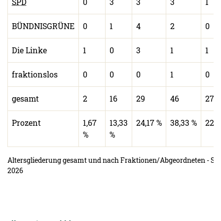
SPD
0
3
3
3
1
BÜNDNISGRÜNE
0
1
4
2
0
Die Linke
1
0
3
1
1
fraktionslos
0
0
0
1
0
gesamt
2
16
29
46
27
Prozent
1,67
13,33
24,17 %
38,33 %
22,5
%
%
Altersgliederung gesamt und nach Fraktionen/Abgeordneten - Stan
2026