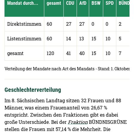
Mandat durch...
gesamt
CDU
AfD
BSW
SPD
BÜNDN
Direktstimmen
60
27
27
0
0
2
Listenstimmen
60
14
13
15
10
5
gesamt
120
41
40
15
10
7
Verteilung der Mandate nach Art des Mandats - Stand: 1. Oktober 
Geschlechterverteilung
Im 8. Sächsischen Landtag sitzen 32 Frauen und 88
Männer, was einem Frauenanteil von 26,67 %
entspricht. Zwischen den Fraktionen gibt es dabei
große Unterschiede. Bei der
Fraktion
BÜNDNISGRÜNE
stellen die Frauen mit 57,14 % die Mehrheit. Die