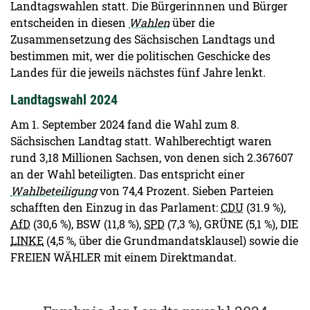
Landtagswahlen statt. Die Bürgerinnnen und Bürger
entscheiden in diesen
Wahlen
über die
Zusammensetzung des Sächsischen Landtags und
bestimmen mit, wer die politischen Geschicke des
Landes für die jeweils nächstes fünf Jahre lenkt.
Landtagswahl 2024
Am 1. September 2024 fand die Wahl zum 8.
Sächsischen Landtag statt. Wahlberechtigt waren
rund 3,18 Millionen Sachsen, von denen sich 2.367607
an der Wahl beteiligten. Das entspricht einer
Wahlbeteiligung
von 74,4 Prozent. Sieben Parteien
schafften den Einzug in das Parlament:
CDU
(31.9 %),
AfD
(30,6 %), BSW (11,8 %),
SPD
(7,3 %), GRÜNE (5,1 %), DIE
LINKE
(4,5 %, über die Grundmandatsklausel) sowie die
FREIEN WÄHLER mit einem Direktmandat.
Ergebnis der Landtagswahl 2024 (endgültige Ergebnisse)