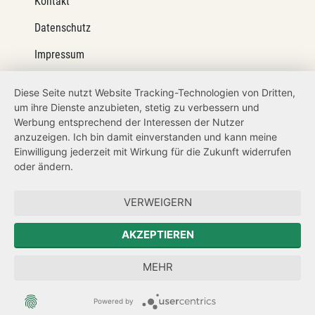
Kontakt
Datenschutz
Impressum
Barrierefreiheit
Diese Seite nutzt Website Tracking-Technologien von Dritten,
um ihre Dienste anzubieten, stetig zu verbessern und
Netiquette
Werbung entsprechend der Interessen der Nutzer
Transparenzanspruch
anzuzeigen. Ich bin damit einverstanden und kann meine
Einwilligung jederzeit mit Wirkung für die Zukunft widerrufen
Hinweisgeberschutz
oder ändern.
Forum Mitteleuropa
VERWEIGERN
Der Sächsische Integrationsbeauftragte
AKZEPTIEREN
Sächsische Landesbeauftragte zur Aufarbeitung der SED-
MEHR
Diktatur
Powered by