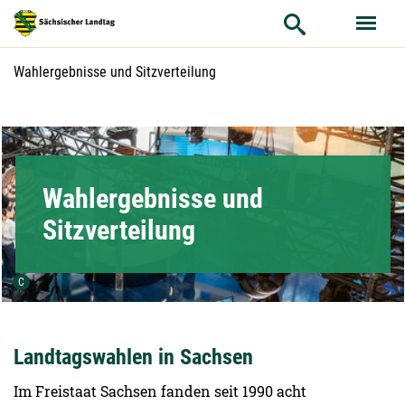
Hauptnavigation
Hauptinhalt
Aktuelle Seite:
Wahlergebnisse und Sitzverteilung
Service
Wahlergebnisse und
Sitzverteilung
Urheber der Grafik:
C
Landtagswahlen in Sachsen
Im Freistaat Sachsen fanden seit 1990 acht