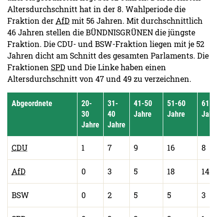
Altersdurchschnitt hat in der 8. Wahlperiode die
Fraktion der
AfD
mit 56 Jahren. Mit durchschnittlich
46 Jahren stellen die BÜNDNISGRÜNEN die jüngste
Fraktion. Die CDU- und BSW-Fraktion liegen mit je 52
Jahren dicht am Schnitt des gesamten Parlaments. Die
Fraktionen
SPD
und Die Linke haben einen
Altersdurchschnitt von 47 und 49 zu verzeichnen.
Abgeordnete
20-
31-
41-50
51-60
61-7
30
40
Jahre
Jahre
Jahr
Jahre
Jahre
CDU
1
7
9
16
8
AfD
0
3
5
18
14
BSW
0
2
5
5
3