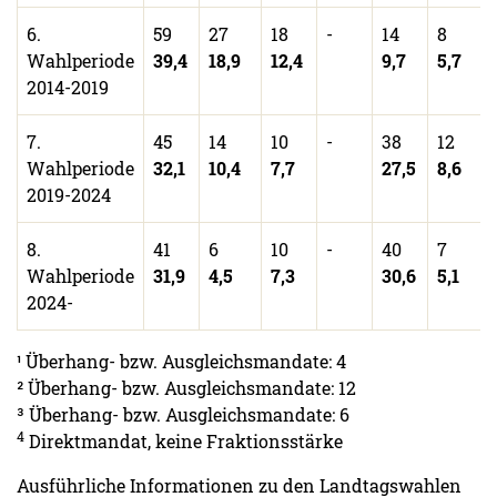
6.
59
27
18
-
14
8
Wahlperiode
39,4
18,9
12,4
9,7
5,7
2014-2019
7.
45
14
10
-
38
12
Wahlperiode
32,1
10,4
7,7
27,5
8,6
2019-2024
8.
41
6
10
-
40
7
Wahlperiode
31,9
4,5
7,3
30,6
5,1
2024-
¹ Überhang- bzw. Ausgleichsmandate: 4
² Überhang- bzw. Ausgleichsmandate: 12
³ Überhang- bzw. Ausgleichsmandate: 6
4
Direktmandat, keine Fraktionsstärke
Ausführliche Informationen zu den Landtagswahlen