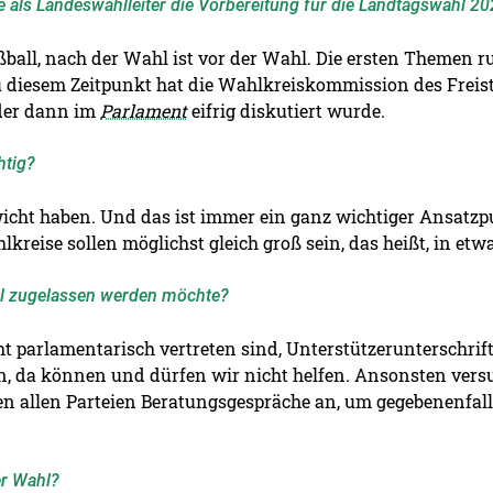
ie als Landeswahlleiter die Vorbereitung für die Landtagswahl 2
ßball, nach der Wahl ist vor der Wahl. Die ersten Themen 
Zu diesem Zeitpunkt hat die Wahlkreiskommission des Freis
 der dann im
Parlament
eifrig diskutiert wurde.
htig?
wicht haben. Und das ist immer ein ganz wichtiger Ansatzp
lkreise sollen möglichst gleich groß sein, das heißt, in et
ahl zugelassen werden möchte?
ht parlamentarisch vertreten sind, Unterstützerunterschrift
, da können und dürfen wir nicht helfen. Ansonsten versu
en allen Parteien Beratungsgespräche an, um gegebenenfalls
er Wahl?